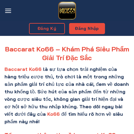
Bỏ
qua
nội
dung
Đăng Ký
Đăng Nhập
Baccarat Ko66 – Khám Phá Siêu Phẩm
Giải Trí Đặc Sắc
Baccarat Ko66
là sự lựa chọn trải nghiệm của
hàng triệu cược thủ, trò chơi là một trong những
sản phẩm giải trí chủ lực của nhà cái, đem về doanh
thu khổng lồ. Sức hút của sản phẩm đến từ những
vòng cược siêu tốc, không gian giải trí hiện đại và
cơ hội sở hữu thu nhập khủng. Theo dõi ngay bài
viết dưới đây của
Ko66
để tìm hiểu rõ hơn về siêu
phẩm này nhé!