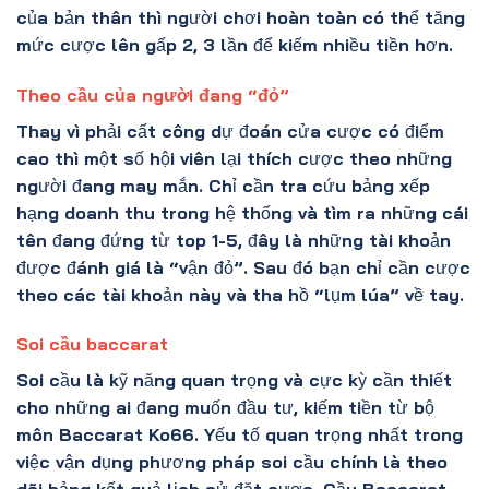
của bản thân thì người chơi hoàn toàn có thể tăng
mức cược lên gấp 2, 3 lần để kiếm nhiều tiền hơn.
Theo cầu của người đang “đỏ”
Thay vì phải cất công dự đoán cửa cược có điểm
cao thì một số hội viên lại thích cược theo những
người đang may mắn. Chỉ cần tra cứu bảng xếp
hạng doanh thu trong hệ thống và tìm ra những cái
tên đang đứng từ top 1-5, đây là những tài khoản
được đánh giá là “vận đỏ”. Sau đó bạn chỉ cần cược
theo các tài khoản này và tha hồ “lụm lúa” về tay.
Soi cầu baccarat
Soi cầu là kỹ năng quan trọng và cực kỳ cần thiết
cho những ai đang muốn đầu tư, kiếm tiền từ bộ
môn
Baccarat Ko66
. Yếu tố quan trọng nhất trong
việc vận dụng phương pháp soi cầu chính là theo