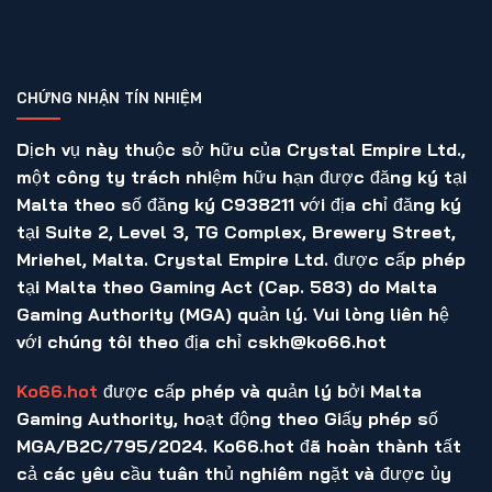
CHỨNG NHẬN TÍN NHIỆM
Dịch vụ này thuộc sở hữu của
Crystal Empire Ltd.
,
một công ty trách nhiệm hữu hạn được đăng ký tại
Malta
theo số đăng ký
C938211
với địa chỉ đăng ký
tại
Suite 2, Level 3, TG Complex, Brewery Street,
Mriehel, Malta
. Crystal Empire Ltd. được cấp phép
tại Malta theo
Gaming Act (Cap. 583)
do
Malta
Gaming Authority (MGA)
quản lý. Vui lòng liên hệ
với chúng tôi theo địa chỉ cskh@ko66.hot
Ko66.hot
được cấp phép và quản lý bởi
Malta
Gaming Authority
, hoạt động theo Giấy phép số
MGA/B2C/795/2024
. Ko66.hot đã hoàn thành tất
cả các yêu cầu tuân thủ nghiêm ngặt và được ủy