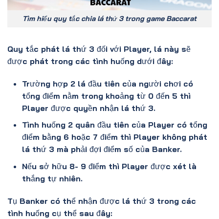
Tìm hiểu quy tắc chia lá thứ 3 trong game Baccarat
Quy tắc phát lá thứ 3 đối với Player, lá này sẽ
được phát trong các tình huống dưới đây:
Trường hợp 2 lá đầu tiên của người chơi có
tổng điểm nằm trong khoảng từ 0 đến 5 thì
Player được quyền nhận lá thứ 3.
Tình huống 2 quân đầu tiên của Player có tổng
điểm bằng 6 hoặc 7 điểm thì Player không phát
lá thứ 3 mà phải đợi điểm số của Banker.
Nếu sở hữu 8- 9 điểm thì Player được xét là
thắng tự nhiên.
Tụ Banker có thể nhận được lá thứ 3 trong các
tình huống cụ thể sau đây: