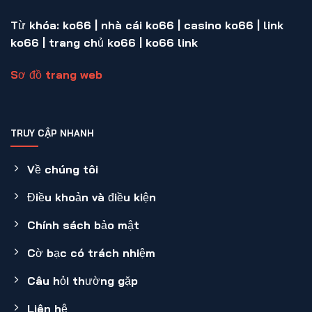
Từ khóa: ko66 | nhà cái ko66 | casino ko66 | link
ko66 | trang chủ ko66 | ko66 link
Sơ đồ trang web
TRUY CẬP NHANH
Về chúng tôi
Điều khoản và điều kiện
Chính sách bảo mật
Cờ bạc có trách nhiệm
Câu hỏi thường gặp
Liên hệ