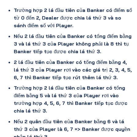
Trường hợp 2 lá đầu tiên của Banker có điểm số
từ 0 đến 2, Dealer được chia lá thứ 3 và so
sánh điểm số với Player.
Nếu 2 lá đầu tiên của Banker có tổng điểm bằng
3 và lá thứ 3 của Player không phải là 8 thì tụ
Banker tiếp tục được chia lá thứ 3.
2 lá đầu tiên của Banker có tổng điểm bằng 4,
lá thứ 3 của Player rơi vào các giá trị 2, 3, 4, 5,
6, 7 thì Banker tiếp tục rút thêm lá thứ 3.
Trường hợp 2 lá đầu tiên của Banker có tổng
điểm bằng 5 và lá thứ 3 của Player rơi vào
trường hợp 4, 5, 6, 7 thì Banker tiếp tục được
chia lá thứ 3.
Nếu 2 quân đầu tiên của Banker bằng 6 và lá
thứ 3 của Player là 6, 7 => Banker được quyền
nhận lá thứ 3.