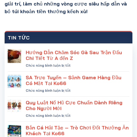
giải trí, làm chủ những vòng cược siêu hấp dẫn và
bỏ túi khoản tiền thưởng kếch xù!
TIN TỨC
Hướng Dẫn Chăm Sóc Gà Sau Trận Đấu
Chi Tiết Từ A đến Z
ở
Chức năng bình luận bị tắt
Hướng
Dẫn
SA Trực Tuyến – Sảnh Game Hàng Đầu
Chăm
Có Mặt Tại Ko66
Sóc
ở
Chức năng bình luận bị tắt
Gà
SA
Sau
Trực
Quy Luật Nổ Hũ Cực Chuẩn Dành Riêng
Trận
Tuyến
Đấu
Cho Người Mới
–
Chi
ở
Chức năng bình luận bị tắt
Sảnh
Tiết
Quy
Game
Từ
Luật
Bắn Cá Hải Tặc – Trò Chơi Đổi Thưởng Ăn
Hàng
A
Nổ
Đầu
Khách Tại Ko66
đến
Hũ