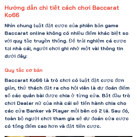
Hướng dẫn chi tiết cách chơi Baccarat
Ko66
Nhìn chung luật đặt cược của phiên bản game
Baccarat online không có nhiều điểm khác biệt so
với quy tắc truyền thống. Để trải nghiệm cá cược
tại nhà cái, người chơi ghi nhớ một vài thông tin
dưới đây:
Quy tắc cơ bản
Baccarat Ko66
là trò chơi có luật đặt cược đơn
giản, thử thách đặt ra cho hội viên là dự đoán điểm
số các quân bài được chia ở từng cửa. Bắt đầu trò
chơi Dealer nữ của nhà cái sẽ tiến hành chia cho
các cửa Banker và Player mỗi bên có 2 lá. Sau đó,
toàn bộ người chơi tham gia sẽ dự đoán cửa cược
có tổng điểm cao hơn và đặt tiền cược.