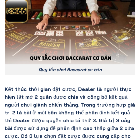
Quy tắc chơi Baccarat cơ bản
Kết thúc thời gian đặt cược, Dealer là người thực
hiện lật mở 2 quân được chia và công bố kết quả
người chơi giành chiến thắng. Trong trường hợp giá
trị 2 lá bài ở mỗi bên không thể phân định kết quả
thì Dealer được quyền chia lá thứ 3. Giá trị 3 cây
bài được sử dụng để phân định cao thấp giữa 2 cửa
cược. Có 3 lựa chọn đặt cược được cung cấp cho