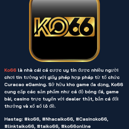
Ko66
là nhà cái cá cược uy tín được nhiều người
chơi tin tưởng với giấy phép hợp pháp từ tổ chức
Curacao eGaming. Sở hữu kho game đa dạng, Ko66
cung cấp các sản phẩm như cá độ bóng đá, game
bài, casino trực tuyến với dealer thật, bắn cá đổi
thưởng và xổ số lô đề.
Hastag: #ko66, #Nhacaiko66, #Casinoko66,
#linktaiko66, #taiko66, #ko66online