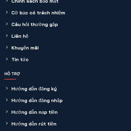
Chính sách bảo mật
Cờ bạc có trách nhiệm
Câu hỏi thường gặp
Liên hệ
Khuyến mãi
Tin tức
HỖ TRỢ
Hướng dẫn đăng ký
Hướng dẫn đăng nhập
Hướng dẫn nạp tiền
Hướng dẫn rút tiền