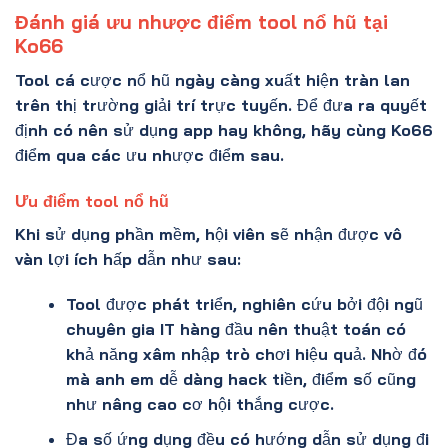
Đánh giá ưu nhược điểm tool nổ hũ tại
Ko66
Tool cá cược nổ hũ ngày càng xuất hiện tràn lan
trên thị trường giải trí trực tuyến. Để đưa ra quyết
định có nên sử dụng app hay không, hãy cùng Ko66
điểm qua các ưu nhược điểm sau.
Ưu điểm tool nổ hũ
Khi sử dụng phần mềm, hội viên sẽ nhận được vô
vàn lợi ích hấp dẫn như sau:
Tool được phát triển, nghiên cứu bởi đội ngũ
chuyên gia IT hàng đầu nên thuật toán có
khả năng xâm nhập trò chơi hiệu quả. Nhờ đó
mà anh em dễ dàng hack tiền, điểm số cũng
như nâng cao cơ hội thắng cược.
Đa số ứng dụng đều có hướng dẫn sử dụng đi