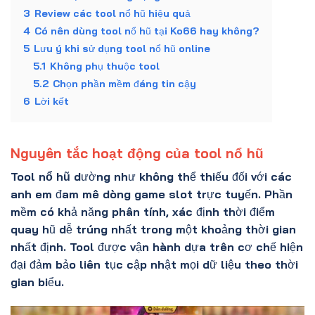
3
Review các tool nổ hũ hiệu quả
4
Có nên dùng tool nổ hũ tại Ko66 hay không?
5
Lưu ý khi sử dụng tool nổ hũ online
5.1
Không phụ thuộc tool
5.2
Chọn phần mềm đáng tin cậy
6
Lời kết
Nguyên tắc hoạt động của tool nổ hũ
Tool nổ hũ
dường như không thể thiếu đối với các
anh em đam mê dòng game slot trực tuyến. Phần
mềm có khả năng phân tính, xác định thời điểm
quay hũ dễ trúng nhất trong một khoảng thời gian
nhất định. Tool được vận hành dựa trên cơ chế hiện
đại đảm bảo liên tục cập nhật mọi dữ liệu theo thời
gian biểu.