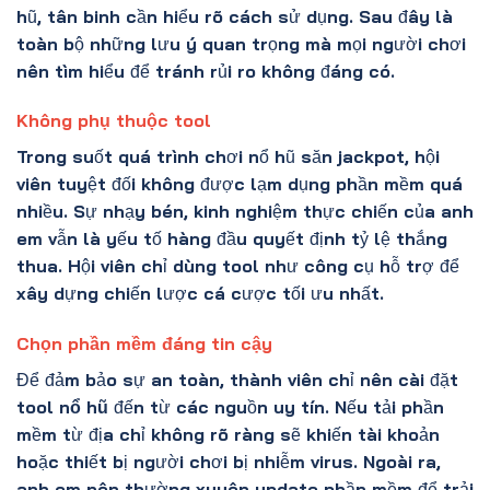
hũ, tân binh cần hiểu rõ cách sử dụng. Sau đây là
toàn bộ những lưu ý quan trọng mà mọi người chơi
nên tìm hiểu để tránh rủi ro không đáng có.
Không phụ thuộc tool
Trong suốt quá trình chơi nổ hũ săn jackpot, hội
viên tuyệt đối không được lạm dụng phần mềm quá
nhiều. Sự nhạy bén, kinh nghiệm thực chiến của anh
em vẫn là yếu tố hàng đầu quyết định tỷ lệ thắng
thua. Hội viên chỉ dùng tool như công cụ hỗ trợ để
xây dựng chiến lược cá cược tối ưu nhất.
Chọn phần mềm đáng tin cậy
Để đảm bảo sự an toàn, thành viên chỉ nên cài đặt
tool nổ hũ
đến từ các nguồn uy tín. Nếu tải phần
mềm từ địa chỉ không rõ ràng sẽ khiến tài khoản
hoặc thiết bị người chơi bị nhiễm virus. Ngoài ra,
anh em nên thường xuyên update phần mềm để trải