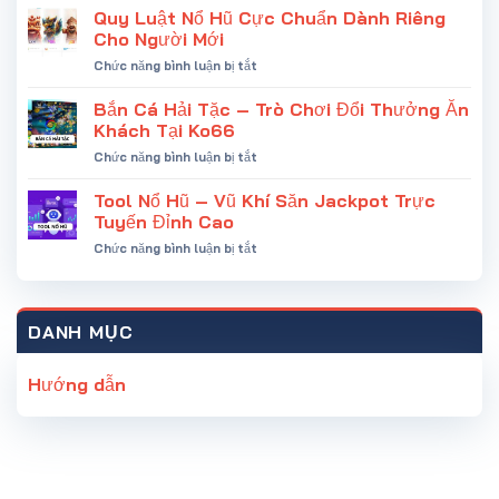
Trực
Quy Luật Nổ Hũ Cực Chuẩn Dành Riêng
Trận
Tuyến
Đấu
Cho Người Mới
–
Chi
ở
Chức năng bình luận bị tắt
Sảnh
Tiết
Quy
Game
Từ
Luật
Bắn Cá Hải Tặc – Trò Chơi Đổi Thưởng Ăn
Hàng
A
Nổ
Đầu
Khách Tại Ko66
đến
Hũ
Có
Z
ở
Chức năng bình luận bị tắt
Cực
Mặt
Bắn
Chuẩn
Tại
Cá
Tool Nổ Hũ – Vũ Khí Săn Jackpot Trực
Dành
Ko66
Hải
Riêng
Tuyến Đỉnh Cao
Tặc
Cho
ở
Chức năng bình luận bị tắt
–
Người
Tool
Trò
Mới
Nổ
Chơi
Hũ
Đổi
–
Thưởng
DANH MỤC
Vũ
Ăn
Khí
Khách
Săn
Hướng dẫn
Tại
Jackpot
Ko66
Trực
Tuyến
Đỉnh
Cao