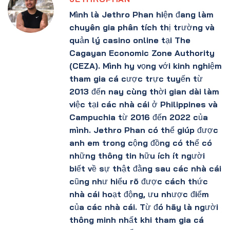
Mình là Jethro Phan hiện đang làm
chuyên gia phân tích thị trường và
quản lý casino online tại The
Cagayan Economic Zone Authority
(CEZA). Mình hy vọng với kinh nghiệm
tham gia cá cược trực tuyến từ
2013 đến nay cùng thời gian dài làm
việc tại các nhà cái ở Philippines và
Campuchia từ 2016 đến 2022 của
mình. Jethro Phan có thể giúp được
anh em trong cộng đồng có thể có
những thông tin hữu ích ít người
biết về sự thật đằng sau các nhà cái
cũng như hiểu rõ được cách thức
nhà cái hoạt động, ưu nhược điểm
của các nhà cái. Từ đó hãy là người
thông minh nhất khi tham gia cá