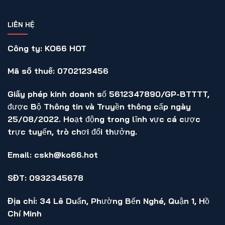
LIÊN HỆ
Công ty
: KO66 HOT
Mã số thuế
: 0702123456
Giấy phép kinh doanh
số 5612347890/GP-BTTTT,
được Bộ Thông tin và Truyền thông cấp ngày
25/08/2022. Hoạt động trong lĩnh vực cá cược
trực tuyến, trò chơi đổi thưởng.
Email:
cskh@ko66.hot
S
ĐT
: 0932345678
Địa chỉ
: 34 Lê Duẩn, Phường Bến Nghé, Quận 1, Hồ
Chí Minh