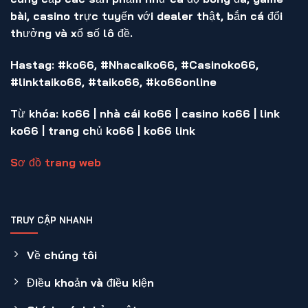
bài, casino trực tuyến với dealer thật, bắn cá đổi
thưởng và xổ số lô đề.
Hastag: #ko66, #Nhacaiko66, #Casinoko66,
#linktaiko66, #taiko66, #ko66online
Từ khóa: ko66 | nhà cái ko66 | casino ko66 | link
ko66 | trang chủ ko66 | ko66 link
Sơ đồ trang web
TRUY CẬP NHANH
Về chúng tôi
Điều khoản và điều kiện