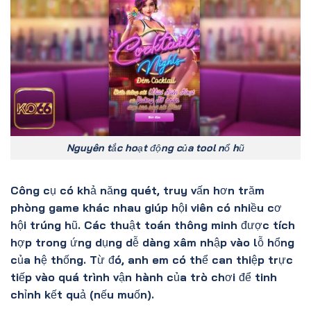
Nguyên tắc hoạt động của tool nổ hũ
Công cụ có khả năng quét, truy vấn hơn trăm
phòng game khác nhau giúp hội viên có nhiều cơ
hội trúng hũ. Các thuật toán thông minh được tích
hợp trong ứng dụng dễ dàng xâm nhập vào lỗ hổng
của hệ thống. Từ đó, anh em có thể can thiệp trực
tiếp vào quá trình vận hành của trò chơi để tinh
chỉnh kết quả (nếu muốn).